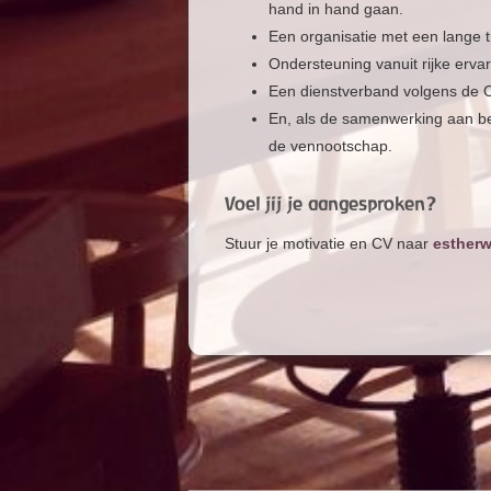
hand in hand gaan.
Een organisatie met een lange tr
Ondersteuning vanuit rijke erva
Een dienstverband volgens de 
En, als de samenwerking aan bei
de vennootschap.
Voel jij je aangesproken?
Stuur je motivatie en CV naar
estherw