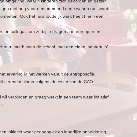
ge omgeving, waarin kinderen zich geborgen en gezien
ngen met oog voor een ademend ritme waarin rust wordt
omenten. Ook het huishoudelijk werk heeft hierin een
 en collega’s om zo bij te dragen aan een open en
chte ruimte binnen de school, met een eigen ‘peutertuin’.
 ervaring in het werken vanuit de antroposofie.
alificerend diploma volgens de eisen van de CAO
d wil verbinden en graag werkt in een team waar initiatief
n.
en initiatief waar pedagogiek en innerlijke ontwikkeling