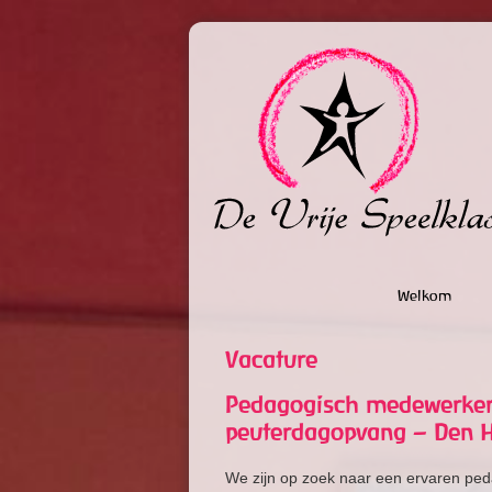
Welkom
Vacature
Pedagogisch medewerker 
peuterdagopvang – Den 
We zijn op zoek naar een ervaren pe