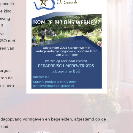
posofie
ge kind
pvang.
 3
or
 BSO met
ren van
,
zorgen
eren de
n in een
 dagopvang vormgeven en begeleiden, afgestemd op de
kind.