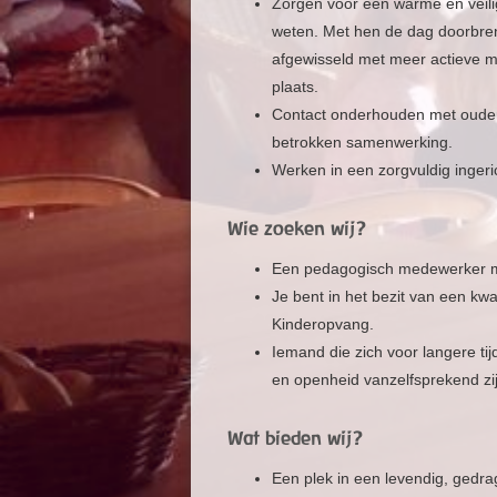
Zorgen voor een warme en veili
weten. Met hen de dag doorbre
afgewisseld met meer actieve m
plaats.
Contact onderhouden met ouders
betrokken samenwerking.
Werken in een zorgvuldig ingeri
Wie zoeken wij?
Een pedagogisch medewerker met
Je bent in het bezit van een kw
Kinderopvang.
Iemand die zich voor langere tij
en openheid vanzelfsprekend zij
Wat bieden wij?
Een plek in een levendig, gedrag