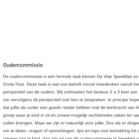
Oudercommissie
De oudercommissie is een formele taak binnen De Vrije Speelklas en
Grote Huis. Deze taak is wat ons betreft vooral meedenken vanuit he
perspectief van de ouders. Wij ontmoeten het bestuur 2 a 3 keer per 
om vervolgens dit perspectief met hen te bespreken. In principe hop
dat jullie als ouder een goede relatie hebben met de leerkracht van d
groep waar je kind in zit en zoveel mogelijk rechtstreeks zaken ter sp
zullen brengen. Maar we zijn er natuurlijk voor jullie. Dus als er dingen
om te delen, vragen of opmerkingen, tips en tops met betrekking tot 
opvang van je kind, dan zijn wij van de oudercommissie te bereiken v